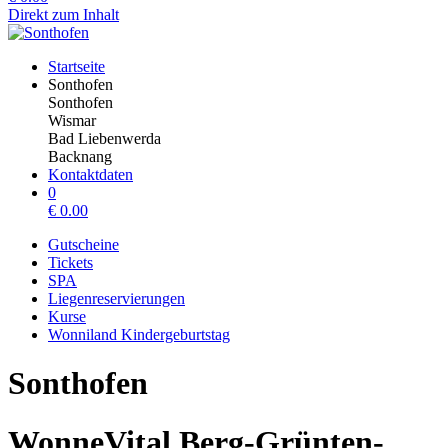
Direkt zum Inhalt
Startseite
Sonthofen
Sonthofen
Wismar
Bad Liebenwerda
Backnang
Kontaktdaten
0
€
0.00
Gutscheine
Tickets
SPA
Liegenreservierungen
Kurse
Wonniland Kindergeburtstag
Sonthofen
WonneVital Berg-Grünten-