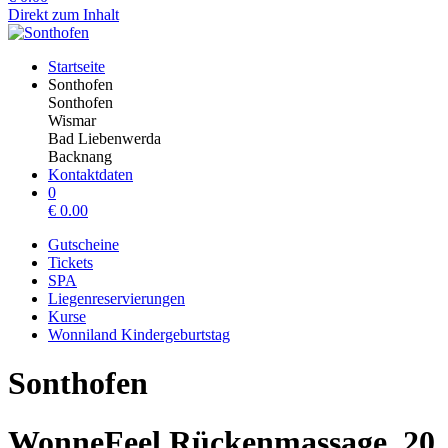
Direkt zum Inhalt
Startseite
Sonthofen
Sonthofen
Wismar
Bad Liebenwerda
Backnang
Kontaktdaten
0
€
0.00
Gutscheine
Tickets
SPA
Liegenreservierungen
Kurse
Wonniland Kindergeburtstag
Sonthofen
WonneFeel Rückenmassage, 20