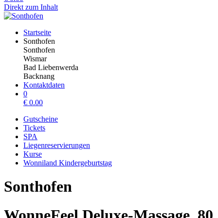
Direkt zum Inhalt
Startseite
Sonthofen
Sonthofen
Wismar
Bad Liebenwerda
Backnang
Kontaktdaten
0
€
0.00
Gutscheine
Tickets
SPA
Liegenreservierungen
Kurse
Wonniland Kindergeburtstag
Sonthofen
WonneFeel Deluxe-Massage, 80