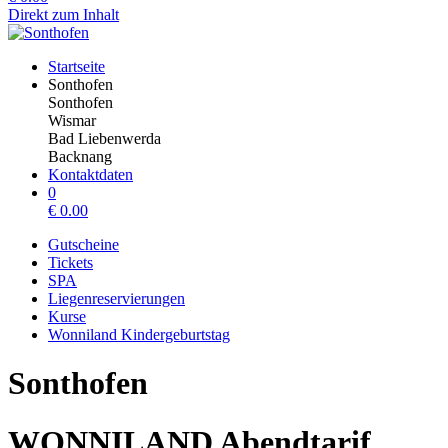
Direkt zum Inhalt
Startseite
Sonthofen
Sonthofen
Wismar
Bad Liebenwerda
Backnang
Kontaktdaten
0
€
0.00
Gutscheine
Tickets
SPA
Liegenreservierungen
Kurse
Wonniland Kindergeburtstag
Sonthofen
WONNILAND Abendtarif