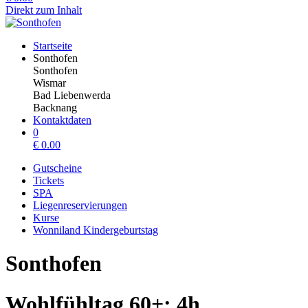
Direkt zum Inhalt
Startseite
Sonthofen
Sonthofen
Wismar
Bad Liebenwerda
Backnang
Kontaktdaten
0
€
0.00
Gutscheine
Tickets
SPA
Liegenreservierungen
Kurse
Wonniland Kindergeburtstag
Sonthofen
Wohlfühltag 60+; 4h