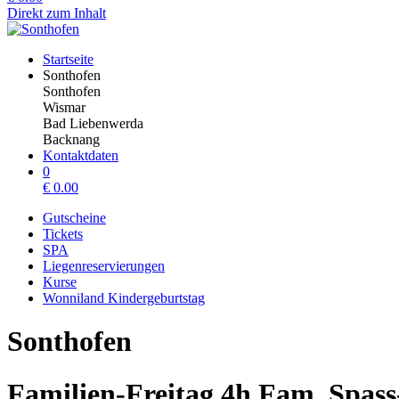
Direkt zum Inhalt
Startseite
Sonthofen
Sonthofen
Wismar
Bad Liebenwerda
Backnang
Kontaktdaten
0
€
0.00
Gutscheine
Tickets
SPA
Liegenreservierungen
Kurse
Wonniland Kindergeburtstag
Sonthofen
Familien-Freitag 4h Fam. Spass-