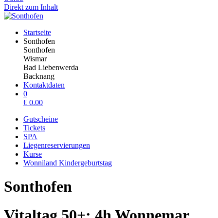
Direkt zum Inhalt
Startseite
Sonthofen
Sonthofen
Wismar
Bad Liebenwerda
Backnang
Kontaktdaten
0
€
0.00
Gutscheine
Tickets
SPA
Liegenreservierungen
Kurse
Wonniland Kindergeburtstag
Sonthofen
Vitaltag 50+; 4h Wonnemar