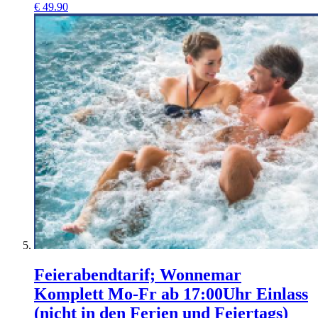
€
49.90
Feierabendtarif; Wonnemar
Komplett Mo-Fr ab 17:00Uhr Einlass
(nicht in den Ferien und Feiertags)