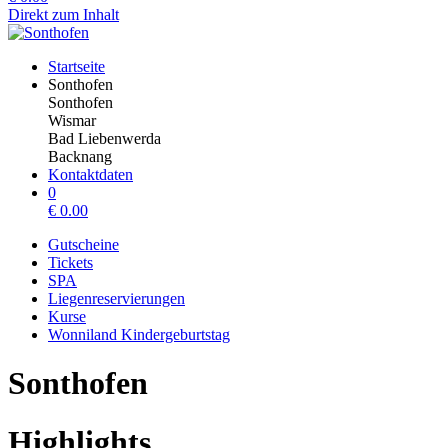
Direkt zum Inhalt
Startseite
Sonthofen
Sonthofen
Wismar
Bad Liebenwerda
Backnang
Kontaktdaten
0
€
0.00
Gutscheine
Tickets
SPA
Liegenreservierungen
Kurse
Wonniland Kindergeburtstag
Sonthofen
Highlights